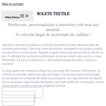
Skip to content
ROLETE TEXTILE
Main Menu
​Producem, personalizăm si montăm cele mai noi
modele.
O colecţie largă de materiale de calitate !
Varianta cea mai populara in solutiile de umbrire este reprezentata de
rulourile interioare. Datorita caracteristicilor deosebite se poate incadra
cu usurinta in orice decor. Spatiul ocupat este unul extraordinar de mic si
pot fi utilizate fie ca doriti sa diminuati puterea solara sau pentru a crea
intimitate. Se pot produce intr-o diversitate larga de culori, texturi si
variante.
O noua gama de rolete si-a facut loc pe piata din Europa si Romania, ne
referim la roletele zebra sau day and night. Daca pana acum principalul
inconvenient al variantei de umbrire pomenita, era reprezentat de faptul
ca nu se putea regla nivelul de lumina care patrunde intr-o incapare, acum
avem solutii si pentru cel mai exigente cerinte.
ROLETE SEMIOPACE
ROLETE OPACE
ROLETE ZEBRA