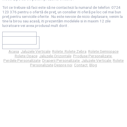
Tot ce trebuie să faci este să ne contactezi la numarul de telefon: 0724
123 376 pentru o ofertă de preţ, un consilier iti oferă pe loc cel mai bun
preţ pentru serviciile oferite . Nu este nevoie de nicio deplasare, venim la
tine la birou sau acasă, iti prezentăm modelele si in maxim 12 zile
lucratoare vei avea produsul mult dorit .
SUNA ACUM
TRIMITE MAIL
Acasa
​
Jaluzele Verticale
Rolete
Rolete Zebra
Rolete Semiopace
Rolete Opace
Jaluzele Orizontale
Produse Personalizate
Perdele Personalizate
Draperii Personalizate
Jaluzele Verticale
Rolete
Personalizate
Despre noi
Contact
Blog