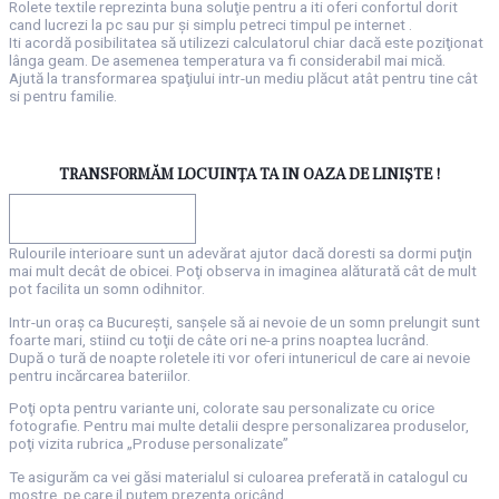
Rolete textile reprezinta buna soluţie pentru a iti oferi confortul dorit
cand lucrezi la pc sau pur şi simplu petreci timpul pe internet .
Iti acordă posibilitatea să utilizezi calculatorul chiar dacă este poziţionat
lânga geam. De asemenea temperatura va fi considerabil mai mică.
Ajută la transformarea spaţiului intr-un mediu plăcut atât pentru tine cât
si pentru familie.
TRANSFORMĂM LOCUINŢA TA IN OAZA DE LINIŞTE !
INTREABA-NE CUM
Rulourile interioare sunt un adevărat ajutor dacă doresti sa dormi puţin
mai mult decât de obicei. Poţi observa in imaginea alăturată cât de mult
pot facilita un somn odihnitor.
Intr-un oraş ca Bucureşti, sanşele să ai nevoie de un somn prelungit sunt
foarte mari, stiind cu toţii de câte ori ne-a prins noaptea lucrând.
După o tură de noapte roletele iti vor oferi intunericul de care ai nevoie
pentru incărcarea bateriilor.
Poţi opta pentru variante uni, colorate sau personalizate cu orice
fotografie. Pentru mai multe detalii despre personalizarea produselor,
poţi vizita rubrica „Produse personalizate”
Te asigurăm ca vei găsi materialul si culoarea preferată in catalogul cu
mostre, pe care il putem prezenta oricând .