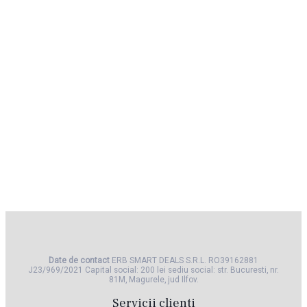
Date de contact
ERB SMART DEALS S.R.L. RO39162881 ​
J23/969/2021 Capital social: 200 lei sediu social: str. Bucuresti, nr.
81M, Magurele, jud Ilfov.
Servicii clienti