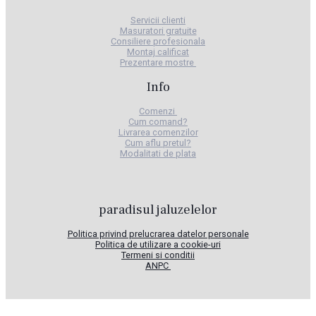
Servicii clienti
Masuratori gratuite
Consiliere profesionala
Montaj calificat
​Prezentare mostre
Info
Comenzi
Cum comand?
Livrarea comenzilor
Cum aflu pretul?
Modalitati de plata
​paradisul jaluzelelor
Politica privind prelucrarea datelor personale
Politica de utilizare a cookie-uri
Termeni si conditii
ANPC