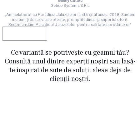
Genny Cutaru
Getico Systems S.R.L
„Am colaborat cu Paradisul Jaluzelelor la sfărșitul anului 2018. Suntem
multumiți de serviciile oferite, promptitudinea și suportul oferit.
Recomandăm Paradisul Jaluzelelor pentru calitatea produselor”
Comandă acum!
Ce variantă se potrivește cu geamul tău?
Consultă unul dintre experții noștri sau lasă-
te inspirat de sute de soluții alese deja de
clienții noștri.