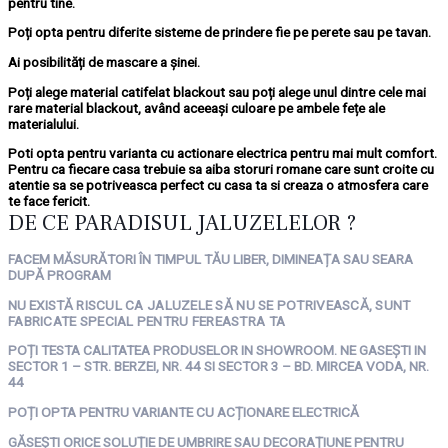
pentru tine.
Poți opta pentru diferite sisteme de prindere fie pe perete sau pe tavan.
Ai posibilități de mascare a șinei.
Poți alege material catifelat blackout sau poți alege unul dintre cele mai
rare material blackout, având aceeași culoare pe ambele fețe ale
materialului.
Poti opta pentru varianta cu actionare electrica pentru mai mult comfort.
Pentru ca fiecare casa trebuie sa aiba storuri romane care sunt croite cu
atentie sa se potriveasca perfect cu casa ta si creaza o atmosfera care
te face fericit.
DE CE PARADISUL JALUZELELOR ?
FACEM MĂSURĂTORI ÎN TIMPUL TĂU LIBER, DIMINEAȚA SAU SEARA
DUPĂ PROGRAM
NU EXISTĂ
RISCUL CA JALUZELE SĂ NU SE POTRIVEASCĂ, SUNT
FABRICATE SPECIAL PENTRU FEREASTRA TA
POȚI TESTA CALITATEA PRODUSELOR IN SHOWROOM. NE GASEȘTI IN
SECTOR 1 – STR. BERZEI, NR. 44 SI SECTOR 3 – BD. MIRCEA VODA, NR.
44
POȚI OPTA PENTRU VARIANTE CU ACȚIONARE ELECTRICĂ
GĂSEȘTI ORICE SOLUȚIE DE UMBRIRE SAU DECORAȚIUNE PENTRU