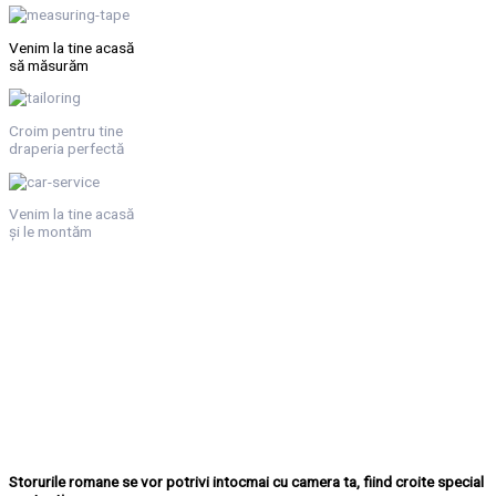
Venim la tine acasă
să măsurăm
Croim pentru tine
draperia perfectă
Venim la tine acasă
și le montăm
Pentru ca fiecare casă trebuie sa aibă
storuri romane sau draperii care acoperă
tot spațiul dar și crează o atmosferă care
te face fericit.
Peste 1000 de culori și texture diferite. Poți alege din texturi
transparente până la blackout 100%.
Storurile romane se vor potrivi intocmai cu camera ta, fiind croite special