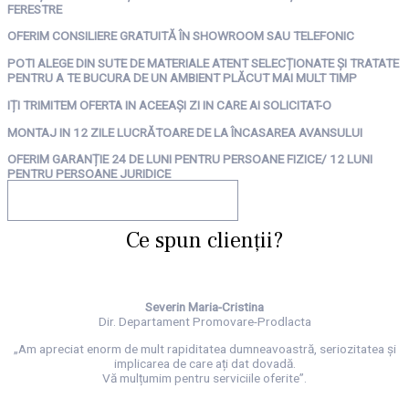
FERESTRE
OFERIM CONSILIERE GRATUITĂ ÎN SHOWROOM SAU TELEFONIC
POTI ALEGE DIN SUTE DE MATERIALE ATENT SELECȚIONATE ȘI TRATATE
PENTRU A TE BUCURA DE UN AMBIENT PLĂCUT MAI MULT TIMP
IȚI TRIMITEM OFERTA IN ACEEAȘI ZI IN CARE AI SOLICITAT-O
MONTAJ IN 12 ZILE LUCRĂTOARE DE LA ÎNCASAREA AVANSULUI
OFERIM GARANȚIE 24 DE LUNI PENTRU PERSOANE FIZICE/ 12 LUNI
PENTRU PERSOANE JURIDICE
CERE OFERTA PERSONALIZATA!
Ce spun clienții?
Severin Maria-Cristina
Dir. Departament Promovare-Prodlacta
„Am apreciat enorm de mult rapiditatea dumneavoastră, seriozitatea și
implicarea de care ați dat dovadă.
Vă mulțumim pentru serviciile oferite”.