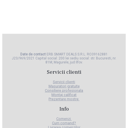
Date de contact
ERB SMART DEALS S.R.L. RO39162881 ​
J23/969/2021 Capital social: 200 lei sediu social: str. Bucuresti, nr.
81M, Magurele, jud Ilfov.
Servicii clienti
Servicii clienti
Masuratori gratuite
Consiliere profesionala
Montaj calificat
​Prezentare mostre
Info
Comenzi
Cum comand?
Livrarea comenzilor