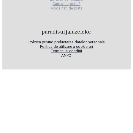
Cum aflu pretul?
Modalitati de plata
​paradisul jaluzelelor
Politica privind prelucrarea datelor personale
Politica de utilizare a cookie-uri
Termeni si conditii
ANPC
Cand vizitezi site-ul paradisuljaluzelelor.com acesta poate stoca sau
prelua informatii in browser-ul sau device-ul dvs sub forma de cookie.
Read More
Setari Cookie-uri
ACCEPT
Închide
Privacy Overview